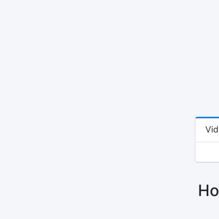
Vid
Ho