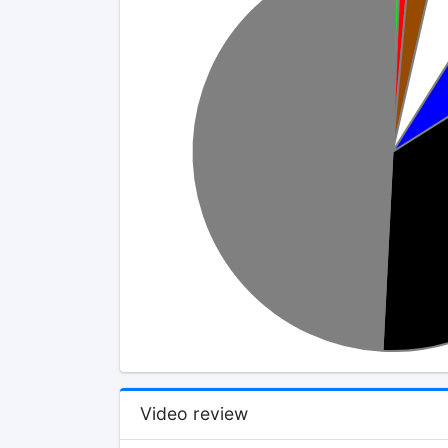
Video review