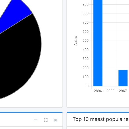
Top 10 meest populaire